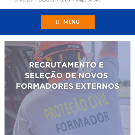
Contactos
Ligações
Login
Mapa do Site
MENU