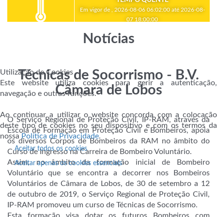
Em vigor de , 2026-08-06 06:02:00 até 2026-08-
07 18:00:00
Notícias
Utilização de Cookies
Técnicas de Socorrismo - B.V.
Este website utiliza cookies para gerir a autenticação,
Câmara de Lobos
navegação e outras funções.
Ao continuar a utilizar o website concorda com a colocação
O Serviço Regional de Proteção Civil, IP-RAM, através da
deste tipo de cookies no seu dispositivo e com os termos da
Escola de Formação em Proteção Civil e Bombeiros, apoia
nossa
Política de Privacidade
.
os diversos Corpos de Bombeiros da RAM no âmbito do
Aceitar todos os cookies
Curso de Ingresso na Carreira de Bombeiro Voluntário.
Assim, no âmbito da formação inicial de Bombeiro
Aceitar apenas os cookies essenciais
Voluntário que se encontra a decorrer nos Bombeiros
Voluntários de Câmara de Lobos, de 30 de setembro a 12
de outubro de 2019, o Serviço Regional de Proteção Civil,
IP-RAM promoveu um curso de Técnicas de Socorr
ismo.
Esta formação visa dotar os futuros Bombeiros com