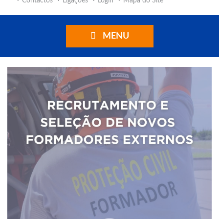
Contactos
Ligações
Login
Mapa do Site
MENU