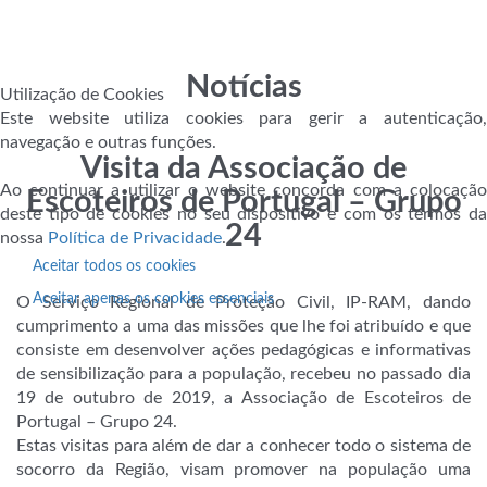
Notícias
Utilização de Cookies
Este website utiliza cookies para gerir a autenticação,
navegação e outras funções.
Visita da Associação de
Ao continuar a utilizar o website concorda com a colocação
Escoteiros de Portugal – Grupo
deste tipo de cookies no seu dispositivo e com os termos da
24
nossa
Política de Privacidade
.
Aceitar todos os cookies
Aceitar apenas os cookies essenciais
O Serviço Regional de Proteção Civil, IP-RAM, dando
cumprimento a uma das missões que lhe foi atribuído e que
consiste em desenvolver ações pedagógicas e informativas
de sensibilização para a população, recebeu no passado dia
19 de outubro de 2019, a Associação de Escoteiros de
Portugal – Grupo 24.
Estas visitas para além de dar a conhecer todo o sistema de
socorro da Região, visam promover na população uma