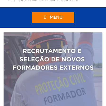
Contactos
Ligações
Login
Mapa do Site
MENU