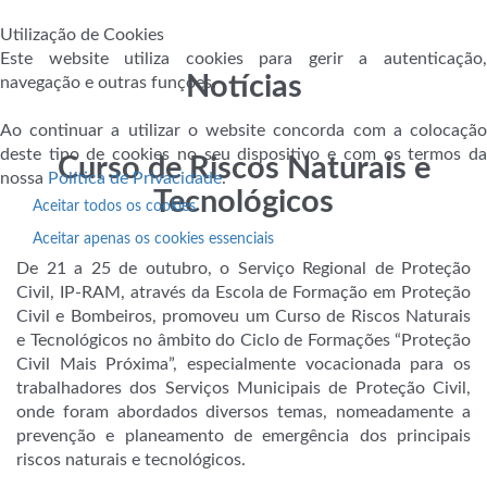
Utilização de Cookies
Este website utiliza cookies para gerir a autenticação,
Notícias
navegação e outras funções.
Ao continuar a utilizar o website concorda com a colocação
deste tipo de cookies no seu dispositivo e com os termos da
Curso de Riscos Naturais e
nossa
Política de Privacidade
.
Tecnológicos
Aceitar todos os cookies
Aceitar apenas os cookies essenciais
De 21 a 25 de outubro, o Serviço Regional de Proteção
Civil, IP-RAM, através da Escola de Formação em Proteção
Civil e Bombeiros, promoveu um Curso de Riscos Naturais
e Tecnológicos no âmbito do Ciclo de Formações “Proteção
Civil Mais Próxima”, especialmente vocacionada para os
trabalhadores dos Serviços Municipais de Proteção Civil,
onde foram abordados diversos temas, nomeadamente a
prevenção e planeamento de emergência dos principais
riscos naturais e tecnológicos.