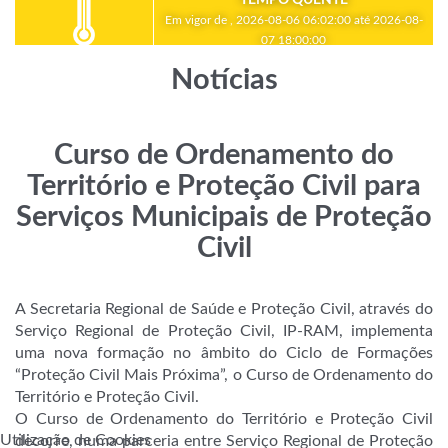
Em vigor de , 2026-08-06 06:02:00 até 2026-08-
07 18:00:00
Notícias
Curso de Ordenamento do
Território e Proteção Civil para
Serviços Municipais de Proteção
Civil
A Secretaria Regional de Saúde e Proteção Civil, através do
Serviço Regional de Proteção Civil, IP-RAM, implementa
uma nova formação no âmbito do Ciclo de Formações
“Proteção Civil Mais Próxima”, o Curso de Ordenamento do
Território e Proteção Civil.
O Curso de Ordenamento do Território e Proteção Civ
il
Utilização de Cookies
decorre, numa parceria entre Serviço Regional de Proteção