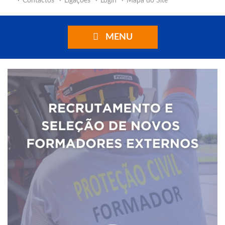
Contactos
Ligações
Login
Mapa do Site
MENU