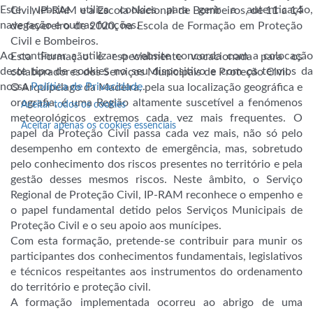
Este website utiliza cookies para gerir a autenticação,
Civil, IP-RAM e a Escola Nacional de Bombeiros, de 11 a 14
navegação e outras funções.
de fevereiro de 2020, na Escola de Formação em Proteção
Civil e Bombeiros.
Ao continuar a utilizar o website concorda com a colocação
Esta Formação é especialmente vocacionada para os
deste tipo de cookies no seu dispositivo e com os termos da
colaboradores dos Serviços Municipais de Proteção Civil.
nossa
Política de Privacidade
.
O Arquipélago da Madeira, pela sua localização geográfica e
orografia, é uma Região altamente suscetível a fenómenos
Aceitar todos os cookies
meteorológicos extremos cada vez mais frequentes. O
Aceitar apenas os cookies essenciais
papel da Proteção Civil passa cada vez mais, não só pelo
desempenho em contexto de emergência, mas, sobretudo
pelo conhecimento dos riscos presentes no território e pela
gestão desses mesmos riscos. Neste âmbito, o Serviço
Regional de Proteção Civil, IP-RAM reconhece o empenho e
o papel fundamental detido pelos Serviços Municipais de
Proteção Civil e o seu apoio aos munícipes.
Com esta formação, pretende-se contribuir para munir os
participantes dos conhecimentos fundamentais, legislativos
e técnicos respeitantes aos instrumentos do ordenamento
do território e proteção civil.
A formação implementada ocorreu ao abrigo de uma