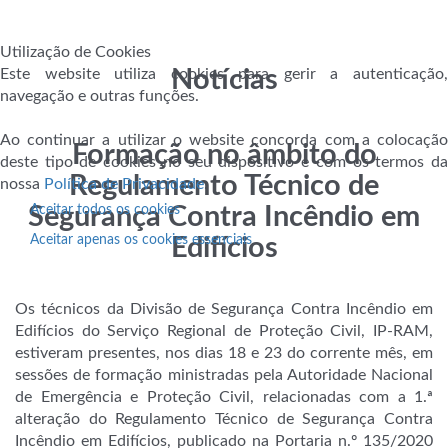
Utilização de Cookies
Este website utiliza cookies para gerir a autenticação,
Notícias
navegação e outras funções.
Ao continuar a utilizar o website concorda com a colocação
Formação no âmbito do
deste tipo de cookies no seu dispositivo e com os termos da
Regulamento Técnico de
nossa
Política de Privacidade
.
Segurança Contra Incêndio em
Aceitar todos os cookies
Aceitar apenas os cookies essenciais
Edifícios
Os técnicos da Divisão de Segurança Contra Incêndio em
Edifícios do Serviço Regional de Proteção Civil, IP-RAM,
estiveram presentes, nos dias 18 e 23 do corrente mês, em
sessões de formação ministradas pela Autoridade Nacional
de Emergência e Proteção Civil, relacionadas com a 1.ª
alteração do Regulamento Técnico de Segurança Contra
Incêndio em Edifícios, publicado na Portaria n.º 135/2020