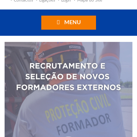
Contactos
Ligações
Login
Mapa do Site
MENU