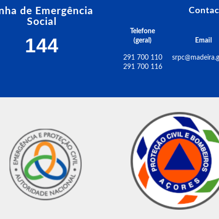
inha de Emergência
Contac
Social
Telefone
144
(geral)
Email
291 700 110
srpc@madeira.g
291 700 116