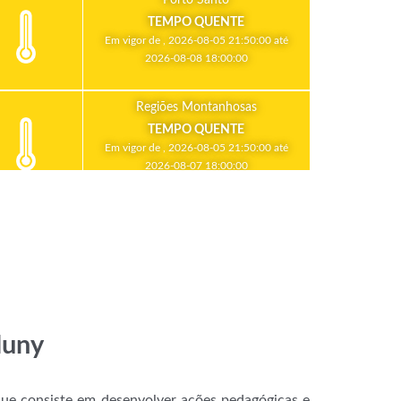
TEMPO QUENTE
Em vigor de , 2026-08-05 21:50:00 até
2026-08-08 18:00:00
Regiões Montanhosas
TEMPO QUENTE
Em vigor de , 2026-08-05 21:50:00 até
2026-08-07 18:00:00
luny
que consiste em desenvolver ações pedagógicas e