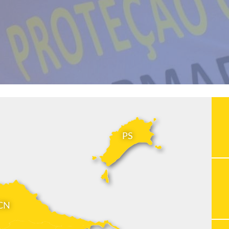
PS
CN