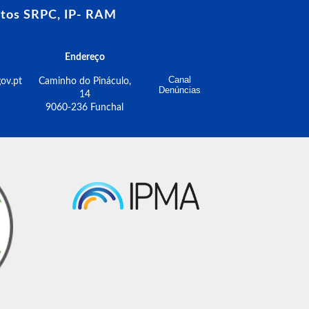
tos SRPC, IP- RAM
Endereço
Canal
ov.pt
Caminho do Pináculo,
Denúncias
14
9060-236 Funchal