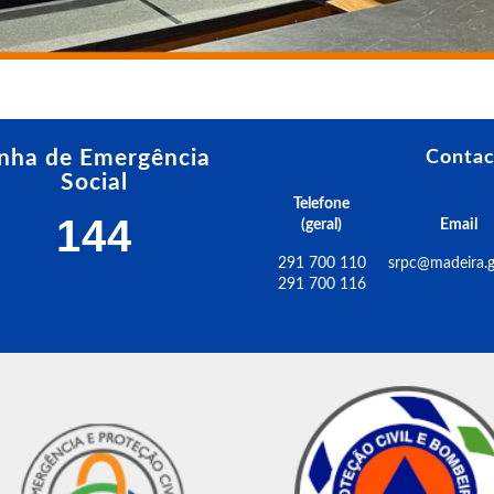
inha de Emergência
Contac
Social
Telefone
144
(geral)
Email
291 700 110
srpc@madeira.g
291 700 116