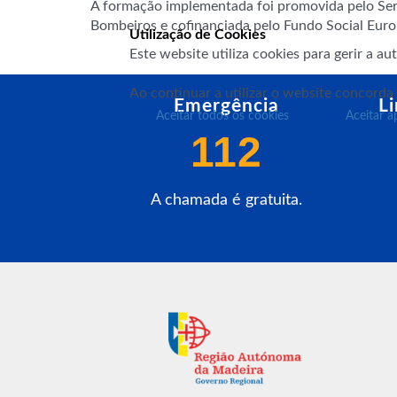
A formação implementada foi promovida pelo Serv
Bombeiros e cofinanciada pelo Fundo Social Eu
Utilização de Cookies
Este website utiliza cookies para gerir a a
Ao continuar a utilizar o website concorda
Emergência
L
Aceitar todos os cookies
Aceitar a
112
A chamada é gratuita.