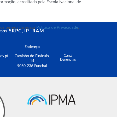
ormação, acreditada pela Escola Nacional de
m os termos da nossa
Política de Privacidade
.
tos SRPC, IP- RAM
Endereço
Canal
ov.pt
Caminho do Pináculo,
Denúncias
14
9060-236 Funchal