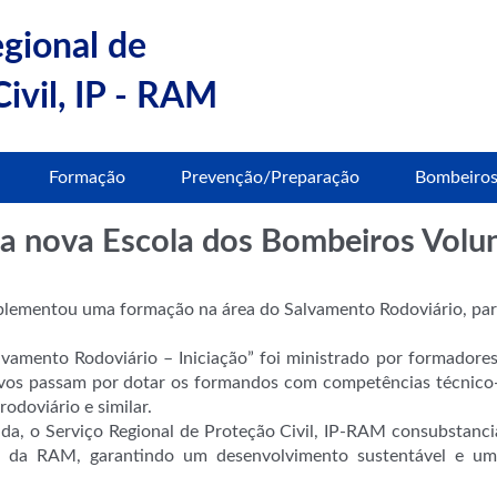
egional de
ivil, IP - RAM
Formação
Prevenção/Preparação
Bombeiro
ma nova Escola dos Bombeiros Volu
mplementou uma formação na área do Salvamento Rodoviário, pa
vamento Rodoviário – Iniciação” foi ministrado por formadores
ivos passam por dotar os formandos com competências técnico-
odoviário e similar.
a, o Serviço Regional de Proteção Civil, IP-RAM consubstanci
l da RAM, garantindo um desenvolvimento sustentável e u