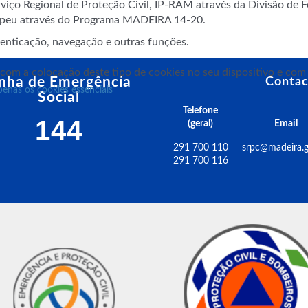
iço Regional de Proteção Civil, IP-RAM através da Divisão de F
ropeu através do Programa MADEIRA 14-20.
utenticação, navegação e outras funções.
 com a colocação deste tipo de cookies no seu dispositivo e co
inha de Emergência
Contac
penas os cookies essenciais
Social
Telefone
144
(geral)
Email
291 700 110
srpc@madeira.g
291 700 116