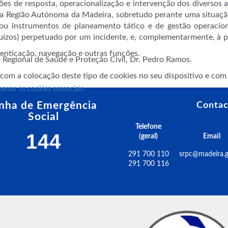
ões de resposta, operacionalização e intervenção dos diversos
 Região Autónoma da Madeira, sobretudo perante uma situação 
u instrumentos de planeamento tático e de gestão operacion
juízos) perpetuado por um incidente, e, complementarmente, à
utenticação, navegação e outras funções.
io Regional de Saúde e Proteção Civil, Dr. Pedro Ramos.
 com a colocação deste tipo de cookies no seu dispositivo e co
penas os cookies essenciais
inha de Emergência
Contac
Social
Telefone
144
(geral)
Email
291 700 110
srpc@madeira.g
291 700 116