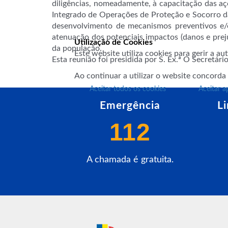
diligências, nomeadamente, à capacitação das aç
Integrado de Operações de Proteção e Socorro da
desenvolvimento de mecanismos preventivos e/o
atenuação dos potenciais impactos (danos e pre
Utilização de Cookies
da população.
Este website utiliza cookies para gerir a a
Esta reunião foi presidida por S. Ex.ª O Secretár
Ao continuar a utilizar o website concorda
Aceitar todos os cookies
Aceitar a
Emergência
L
112
A chamada é gratuita.