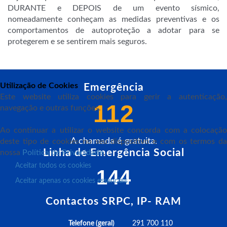
DURANTE e DEPOIS de um evento sísmico,
nomeadamente conheçam as medidas preventivas e os
comportamentos de autoproteção a adotar para se
protegerem e se sentirem mais seguros.
Utilização de Cookies
Emergência
Este website utiliza cookies para gerir a autenticação,
112
navegação e outras funções.
Ao continuar a utilizar o website concorda com a colocação
A chamada é gratuita.
deste tipo de cookies no seu dispositivo e com os termos da
Linha de Emergência Social
nossa
Política de Privacidade
.
Aceitar todos os cookies
144
Aceitar apenas os cookies essenciais
Contactos SRPC, IP- RAM
Telefone (geral)
291 700 110