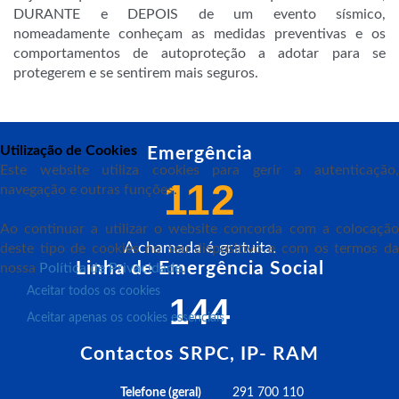
DURANTE e DEPOIS de um evento sísmico,
nomeadamente conheçam as medidas preventivas e os
comportamentos de autoproteção a adotar para se
protegerem e se sentirem mais seguros.
Utilização de Cookies
Emergência
Este website utiliza cookies para gerir a autenticação,
112
navegação e outras funções.
Ao continuar a utilizar o website concorda com a colocação
A chamada é gratuita.
deste tipo de cookies no seu dispositivo e com os termos da
Linha de Emergência Social
nossa
Política de Privacidade
.
Aceitar todos os cookies
144
Aceitar apenas os cookies essenciais
Contactos SRPC, IP- RAM
Telefone (geral)
291 700 110