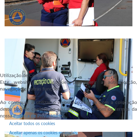
Utilização de Cookies
Este website utiliza cookies para gerir a autenticação,
navegação e outras funções.
Ao continuar a utilizar o website concorda com a colocação
deste tipo de cookies no seu dispositivo e com os termos da
nossa
Política de Privacidade
.
Aceitar todos os cookies
Aceitar apenas os cookies essenciais