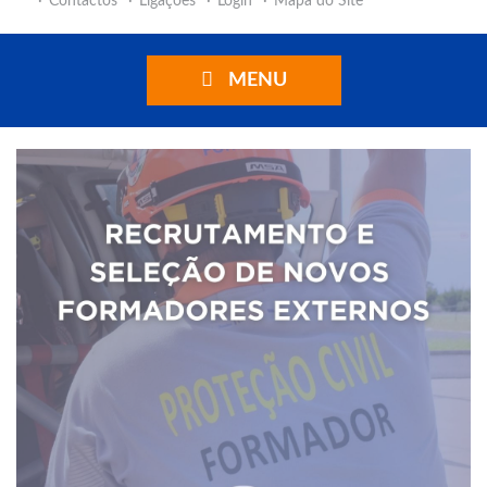
Contactos
Ligações
Login
Mapa do Site
MENU