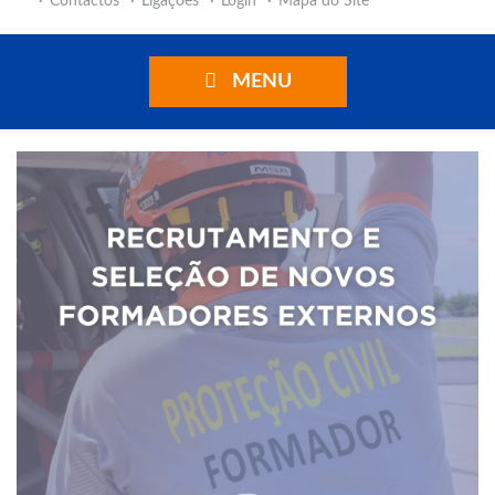
Contactos
Ligações
Login
Mapa do Site
MENU