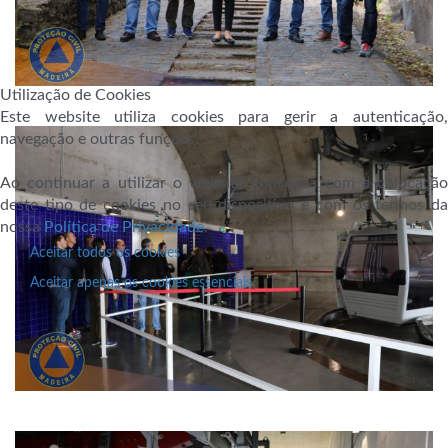
Utilização de Cookies
Este website utiliza cookies para gerir a autenticação,
navegação e outras funções.
Ao continuar a utilizar o website concorda com a colocação
deste tipo de cookies no seu dispositivo e com os termos da
nossa
Política de Privacidade
.
Aceitar todos os cookies
Aceitar apenas os cookies essenciais