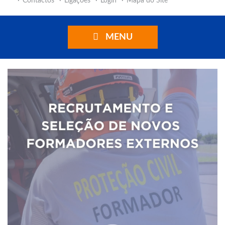
Contactos
Ligações
Login
Mapa do Site
MENU