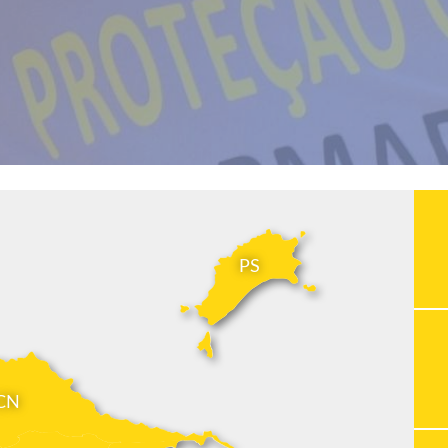
PS
CN