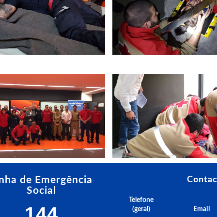
inha de Emergência
Contac
Social
Telefone
144
(geral)
Email