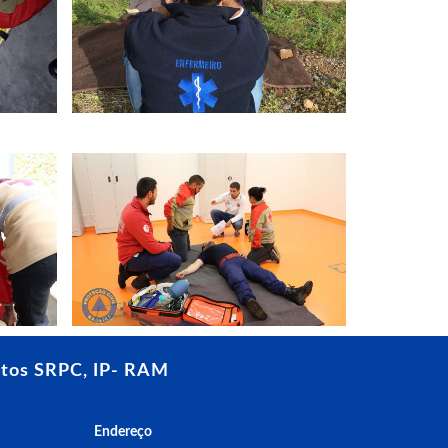
tos SRPC, IP- RAM
Endereço