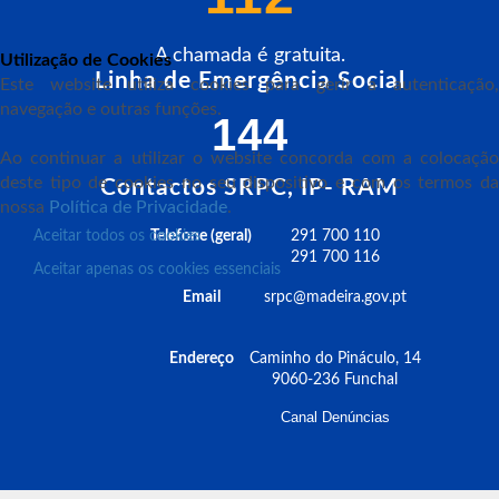
A chamada é gratuita.
Utilização de Cookies
Linha de Emergência Social
Este website utiliza cookies para gerir a autenticação,
navegação e outras funções.
144
Ao continuar a utilizar o website concorda com a colocação
deste tipo de cookies no seu dispositivo e com os termos da
Contactos SRPC, IP- RAM
nossa
Política de Privacidade
.
Aceitar todos os cookies
Telefone (geral)
291 700 110
291 700 116
Aceitar apenas os cookies essenciais
Email
srpc@madeira.gov.pt
Endereço
Caminho do Pináculo, 14
9060-236 Funchal
Canal Denúncias