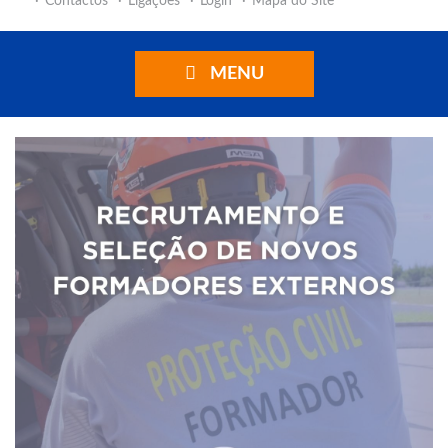
Contactos
Ligações
Login
Mapa do Site
MENU