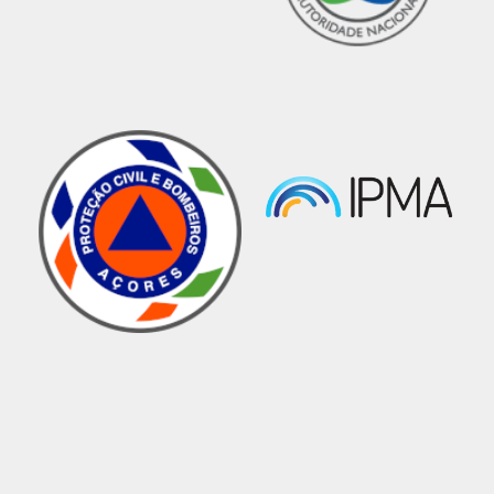
Condições Meteorológicas Adversas -
22:30h
CROS
07 fevereiro 2018 10:36
Como ponto de situação da atividade
operacional decorrente das condições
meteorológicas adversas em vigor, foram
registadas, com o empenhamento de meios dos
corpos de Bombeiros, no período das 17h00 às
22h30 do dia 07/02/2018 as seguintes
tipologias de ocorrências:
2 - Queda de estruturas temporárias ou
móveis
8- Queda de árvores
2- Busca e resgate terrestre, de pessoas
O Serviço Regional de Proteção Civil, IP-RAM,