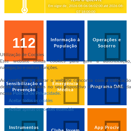
Em vigor de , 2026-08-06 06:02:00 até 2026-08-
07 18:00:00
112
Informação à
Operações e
População
Socorro
Utilização de Cookies
Este website utiliza cookies para gerir a autenticação,
navegação e outras funções.
Ao continuar a utilizar o website concorda com a colocação
Sensibilização e
Emergência
deste tipo de cookies no seu dispositivo e com os termos da
Programa DAE
Prevenção
Médica
nossa
Política de Privacidade
.
Aceitar todos os cookies
Aceitar apenas os cookies essenciais
Instrumentos
App Prociv
Clube Jovem