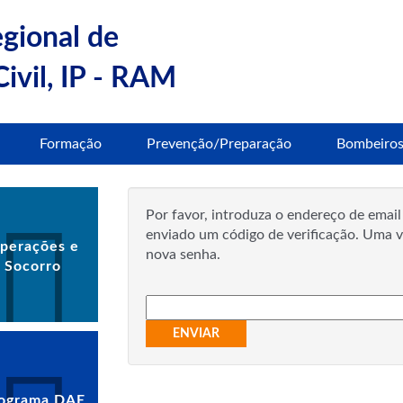
egional de
ivil, IP - RAM
Formação
Prevenção/Preparação
Bombeiro
Por favor, introduza o endereço de email 
enviado um código de verificação. Uma v
perações e
nova senha.
Socorro
ENVIAR
ograma DAE