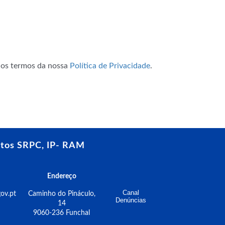
m os termos da nossa
Política de Privacidade
.
tos SRPC, IP- RAM
Endereço
Canal
ov.pt
Caminho do Pináculo,
Denúncias
14
9060-236 Funchal