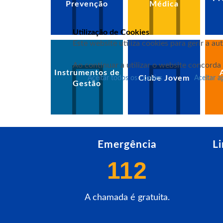
Prevenção
Médica
Utilização de Cookies
Este website utiliza cookies para gerir a a
Ao continuar a utilizar o website concorda
Instrumentos de
Clube Jovem
Aceitar todos os cookies
Aceitar a
Gestão
Emergência
L
112
A chamada é gratuita.