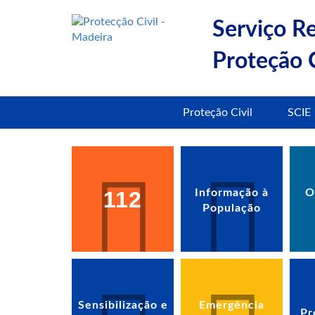
Serviço R
Proteção C
Proteção Civil
SCIE
112
Informação à
O
População
Sensibilização e
Emergência
Pr