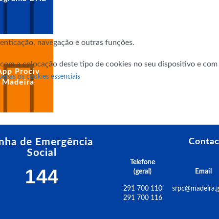
utenticação, navegação e outras funções.
 com a colocação deste tipo de cookies no seu dispositivo e co
App Prociv
penas os cookies essenciais
Madeira
inha de Emergência
Contac
Social
Telefone
144
(geral)
Email
291 700 110
srpc@madeira.g
291 700 116