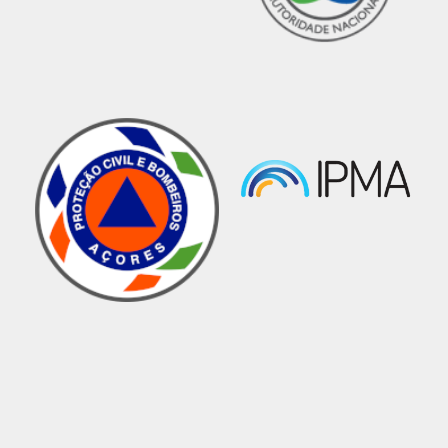
Visita do Grupo Star Riders Portugal -
Delegação da Madeira
Notícias
01 agosto 2018 11:14
No dia 29 de julho de 2018, o Grupo Star
Riders Portugal - Delegação da Madeira, visitou
o Serviço Regional de Proteção Civil, IP-RAM
onde ficaram a conhecer as nossas instalações
e um pouco mais sobre a nossa missão.