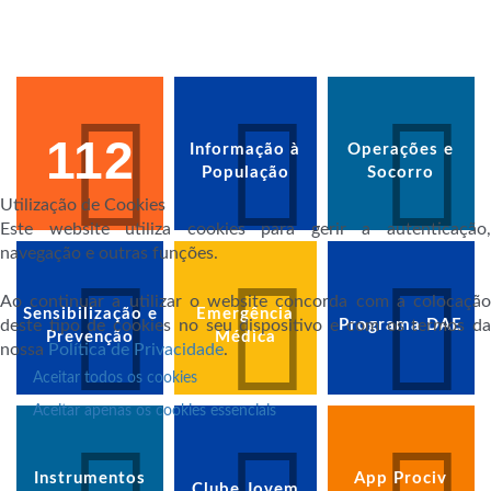
112
Informação à
Operações e
População
Socorro
Utilização de Cookies
Este website utiliza cookies para gerir a autenticação,
navegação e outras funções.
Ao continuar a utilizar o website concorda com a colocação
Sensibilização e
Emergência
deste tipo de cookies no seu dispositivo e com os termos da
Programa DAE
Prevenção
Médica
nossa
Política de Privacidade
.
Aceitar todos os cookies
Aceitar apenas os cookies essenciais
Instrumentos
App Prociv
Clube Jovem