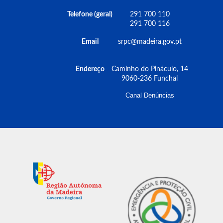
Outras recomendações:
• Esteja atento aos avisos e recomendações das
Telefone (geral)
291 700 110
291 700 116
autoridades competentes a situações que
possam surgir;
Email
srpc@madeira.gov.pt
• Em caso de visualizar um fogo, contacte o
112.
Endereço
Caminho do Pináculo, 14
9060-236 Funchal
Canal Denúncias