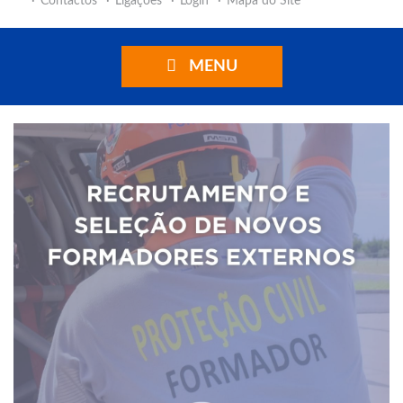
Contactos
Ligações
Login
Mapa do Site
MENU