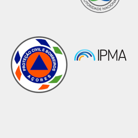
No dia 13 de fevereiro de 2025, o Serviço
Regional de Proteção Civil, IP-RAM, acolheu
uma visita de utentes do Centro Comunitário
de
São Martinho.
Durante a jornada, os participantes tiveram a
oportunidade de conhecer de perto as
diferentes dimensões do sistema de proteção e
socorro da Região Autónoma da Madeira,
sendo esta prática fundamental para promover
uma cultura de segurança, preparar a
comunidade para agir de forma eficaz em
situações de emergência e conhecer melhor o
funcionamento do SRPC, IP-RAM.
#procivmadeira
#proteçãocivilmadeira
#governoregionaldamadeira
#governodamadeira
#somostodosproteçãocivil
#SomosSaúde
#NósSomosSRS
#PROCIV_MADEIRA_3
.0