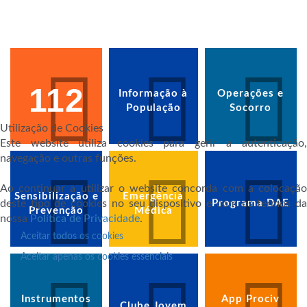
112
Informação à
Operações e
População
Socorro
Utilização de Cookies
Este website utiliza cookies para gerir a autenticação,
navegação e outras funções.
Ao continuar a utilizar o website concorda com a colocação
Sensibilização e
Emergência
deste tipo de cookies no seu dispositivo e com os termos da
Programa DAE
Prevenção
Médica
nossa
Política de Privacidade
.
Aceitar todos os cookies
Aceitar apenas os cookies essenciais
Instrumentos
App Prociv
Clube Jovem