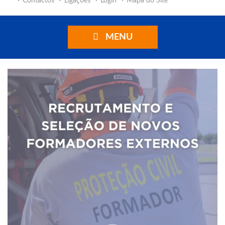
Contactos
Ligações
Login
Mapa do Site
MENU