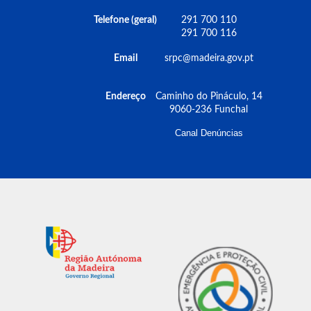
Nós Somos Proteção Civil! Contamos com a
sua presença!
Telefone (geral)
291 700 110
291 700 116
Email
srpc@madeira.gov.pt
Endereço
Caminho do Pináculo, 14
9060-236 Funchal
Canal Denúncias
𝗣𝗿𝗼𝘁𝗲𝗰̧𝗮̃𝗼 𝗖𝗶𝘃𝗶𝗹 𝗿𝗲𝗰𝗲𝗯𝗲 𝘂𝘁𝗲𝗻𝘁𝗲𝘀
𝗱𝗼 𝗖𝗲𝗻𝘁𝗿𝗼 𝗖𝗼𝗺𝘂𝗻𝗶𝘁𝗮́𝗿𝗶𝗼 𝗱𝗲 𝗦𝗮̃𝗼
𝗠𝗮𝗿𝘁𝗶𝗻𝗵𝗼
Notícias
27 fevereiro 2025 4:28