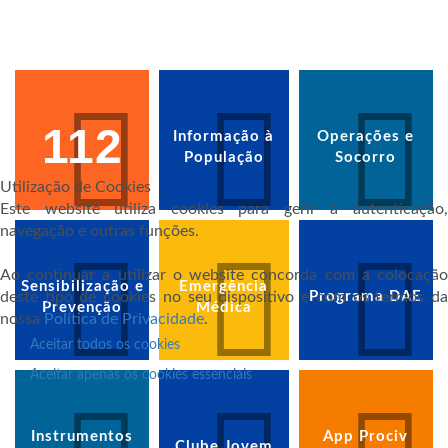
112
Informação à
Operações e
População
Socorro
Utilização de Cookies
Este website utiliza cookies para gerir a autenticação,
navegação e outras funções.
Ao continuar a utilizar o website concorda com a colocação
Sensibilização e
Emergência
deste tipo de cookies no seu dispositivo e com os termos da
Programa DAE
Prevenção
Médica
nossa
Política de Privacidade
.
Aceitar todos os cookies
Aceitar apenas os cookies essenciais
Instrumentos
App Prociv
Clube Jovem