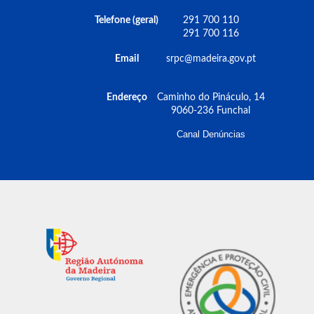
Telefone (geral)
291 700 110
291 700 116
Email
srpc@madeira.gov.pt
Endereço
Caminho do Pináculo, 14
9060-236 Funchal
Canal Denúncias
𝗔𝗶𝗻𝗱𝗮 𝗻𝗮̃𝗼 𝘁𝗲𝗺 𝗮 𝗻𝗼𝘀𝘀𝗮 𝗮𝗽𝗽?
Notícias
10 março 2025 2:14
Neste período de vento forte e agitação
marítima, previna e prepare-se. Acompanhe o
estado do tempo, das estradas, dos percursos
pedestres na APP “Prociv Madeira” ou visite
www.procivmadeira.pt.
𝗗𝗢𝗪𝗡𝗟𝗢𝗔𝗗 𝗗𝗔 𝗔𝗣𝗣 𝗣𝗥𝗢𝗖𝗜𝗩