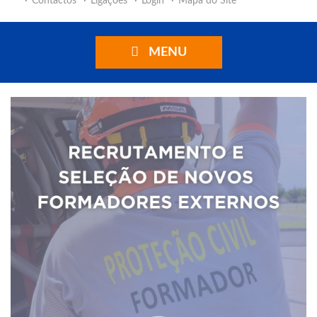
Contactos
Ligações
Login
Mapa do Site
MENU