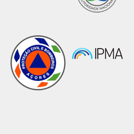
súbita ou trauma, e seu transporte adequado.
A implementação desta formação ocorreu ao
abrigo de uma candidatura aprovada ao
Programa Operacional da Região Autónoma da
Madeira, MADEIRA 14-20.
SERVIÇO REGIONAL DE PROTEÇÃO
CIVIL, IP-RAM CRIA OFICINAS DE
PROTEÇÃO CIVIL