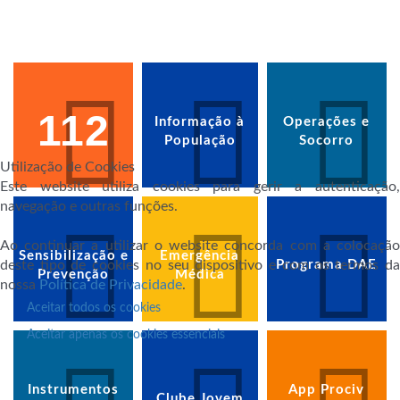
112
Informação à
Operações e
População
Socorro
Utilização de Cookies
Este website utiliza cookies para gerir a autenticação,
navegação e outras funções.
Ao continuar a utilizar o website concorda com a colocação
Sensibilização e
Emergência
deste tipo de cookies no seu dispositivo e com os termos da
Programa DAE
Prevenção
Médica
nossa
Política de Privacidade
.
Aceitar todos os cookies
Aceitar apenas os cookies essenciais
Instrumentos
App Prociv
Clube Jovem