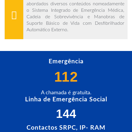
abordados diversos conteúdos nomeadamente
o Sistema Integrado de Emergência Médica,
Cadeia de Sobrevivência e Manobras de
Suporte Básico de Vida com Desfibrilhador
Automático Externo.
Emergência
112
A chamada é gratuita.
Linha de Emergência Social
144
RECERTIFICAÇÃO DE TRIPULANTE
DE AMBULÂNCIA DE SOCORRO
Contactos SRPC, IP- RAM
Notícias