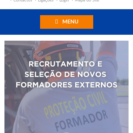
Contactos
Ligações
Login
Mapa do Site
MENU