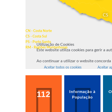
CS
CN - Costa Norte
CS - Costa Sul
PS - Porto Santo
Utilização de Cookies
RM - Regiões Montanhosas
Este website utiliza cookies para gerir a a
Ao continuar a utilizar o website concorda
Aceitar todos os cookies
Aceitar a
112
Informação à
O
População