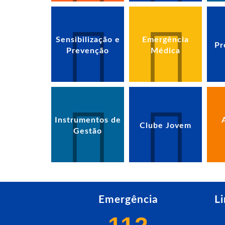
Sensibilização e
Emergência
Pr
Prevenção
Médica
Instrumentos de
Clube Jovem
Gestão
Emergência
L