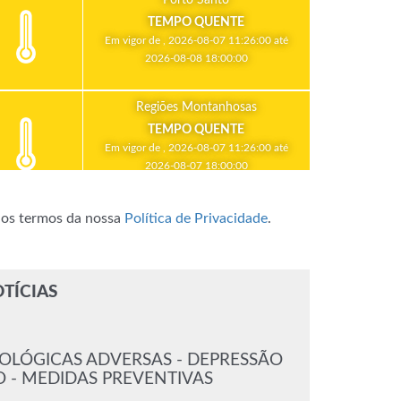
TEMPO QUENTE
Em vigor de , 2026-08-07 11:26:00 até
2026-08-08 18:00:00
Regiões Montanhosas
TEMPO QUENTE
Em vigor de , 2026-08-07 11:26:00 até
2026-08-07 18:00:00
m os termos da nossa
Política de Privacidade
.
TÍCIAS
LÓGICAS ADVERSAS - DEPRESSÃO
 - MEDIDAS PREVENTIVAS