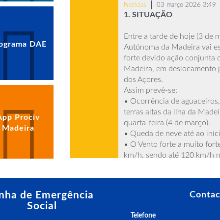
Notícias
03 março 2026 3:49
1. SITUAÇÃO
Entre a tarde de hoje (3 de 
ograma DAE
Autónoma da Madeira vai est
forte devido ação conjunta d
Madeira, em deslocamento pa
dos Açores.
Assim prevê-se:
• Ocorrência de aguaceiros, 
terras altas da ilha da Made
App Prociv
quarta-feira (4 de março).
Madeira
• Queda de neve até ao iníci
• O Vento forte a muito fort
km/h, sendo até 120 km/h na
km/h e até 100 km/h nas terr
partir do início da manhã d
para moderado a forte, com 
inha de Emergência
Contac
o vento será fraco a modera
Social
• Agitação marítima forte na
Telefone