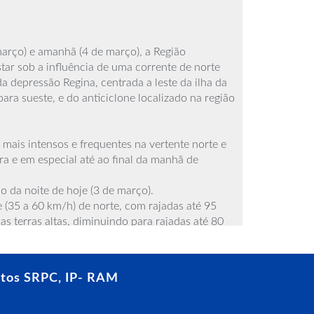
março) e amanhã (4 de março), a Região
ar sob a influência de uma corrente de norte
a depressão Regina, centrada a leste da ilha da
ra sueste, e do anticiclone localizado na região
mais intensos e frequentes na vertente norte e
ira e em especial até ao final da manhã de
o da noite de hoje (3 de março).
e (35 a 60 km/h) de norte, com rajadas até 95
s terras altas, diminuindo para rajadas até 80
as altas no início de quarta-feira (4 de março). A
e amanhã, o vento irá diminuir gradualmente
rajadas até 75 km/h nas terras altas. No Funchal
tos SRPC, IP- RAM
do do quadrante norte.
 costa norte da ilha da Madeira e do Porto