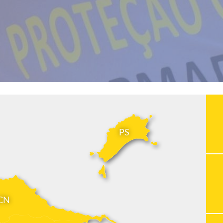
PS
CN