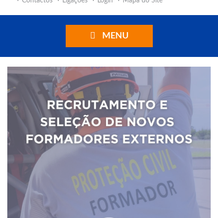
Contactos
Ligações
Login
Mapa do Site
MENU