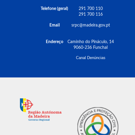
essenciais e garantir a sua gestão cumprindo as
normas internacionais de segurança
Telefone (geral)
291 700 110
aeronáutica em proporcionalidade e equilíbrio
291 700 116
com o cenário expectável, em função da sua
Email
srpc@madeira.gov.pt
caraterização.
Endereço
Caminho do Pináculo, 14
9060-236 Funchal
Canal Denúncias