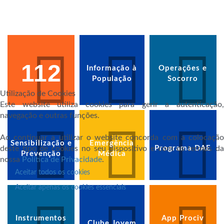
112
Informação à
Operações e
População
Socorro
Utilização de Cookies
Este website utiliza cookies para gerir a autenticação,
navegação e outras funções.
Ao continuar a utilizar o website concorda com a colocação
Sensibilização e
Emergência
deste tipo de cookies no seu dispositivo e com os termos da
Programa DAE
Prevenção
Médica
nossa
Política de Privacidade
.
Aceitar todos os cookies
Aceitar apenas os cookies essenciais
Instrumentos
App Prociv
Clube Jovem